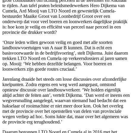
grote combinaties om richting percelen in de Beemster en Alkmaar
te rijden. Aan tafel praten beleidsmedewerkers Hero Dijkema van
Cumela, Ard Mooij van LTO Noord en gewestelijk Cumela-
bestuurder Maaike Groot van Loonbedrijf Groot over een
onderwerp dat voor veel boeren en loonwerkers dagelijkse praktijk
is: hoe kom je veilig en efficiënt van perceel naar perceel in een
provincie die drukker wordt?
‘Onze leden willen gewoon veilig en goed met alle soorten
landbouwvoertuigen van A naar B kunnen. Dat is echt een
basisvoorwaarde in de bedrijfsvoering’, stelt Dijkema. Juist daarom
trekken LTO Noord en Cumela op verkeersdossiers al jaren samen
op. Mooij: ‘We hebben dezelfde belangen. Voor boeren en
loonwerkers zijn goede routes cruciaal.’
Jarenlang draaide het steeds om losse discussies over afzonderlijke
knelpunten. Zodra ergens een weg werd aangepast, ontstond
opnieuw discussie over landbouwverkeer. ‘We holden eigenlijk
altijd achter de feiten aan’, vertelt Dijkema. ‘Dan werd er ineens een
wegversmalling aangelegd, waarvan niemand had bedacht dat een
hakselaar of rooimachine er niet meer door kon. Ook het overleg
met de provincie over het openstellen van delen van provinciale
wegen verliep ad hoc. Soms lukte dat, maar over het algemeen was
de provincie erg terughoudend.’
Daarom begonnen LTO Noord en Cumela al in 2016 met het