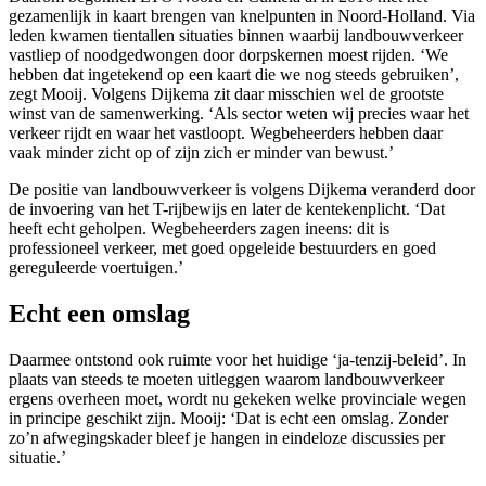
gezamenlijk in kaart brengen van knelpunten in Noord-Holland. Via
leden kwamen tientallen situaties binnen waarbij landbouwverkeer
vastliep of noodgedwongen door dorpskernen moest rijden. ‘We
hebben dat ingetekend op een kaart die we nog steeds gebruiken’,
zegt Mooij. Volgens Dijkema zit daar misschien wel de grootste
winst van de samenwerking. ‘Als sector weten wij precies waar het
verkeer rijdt en waar het vastloopt. Wegbeheerders hebben daar
vaak minder zicht op of zijn zich er minder van bewust.’
De positie van landbouwverkeer is volgens Dijkema veranderd door
de invoering van het T-rijbewijs en later de kentekenplicht. ‘Dat
heeft echt geholpen. Wegbeheerders zagen ineens: dit is
professioneel verkeer, met goed opgeleide bestuurders en goed
gereguleerde voertuigen.’
Echt een omslag
Daarmee ontstond ook ruimte voor het huidige ‘ja-tenzij-beleid’. In
plaats van steeds te moeten uitleggen waarom landbouwverkeer
ergens overheen moet, wordt nu gekeken welke provinciale wegen
in principe geschikt zijn. Mooij: ‘Dat is echt een omslag. Zonder
zo’n afwegingskader bleef je hangen in eindeloze discussies per
situatie.’