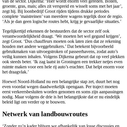
van de sector. Dijkema: ‘Hier wordt enorm veel gereden. Bollen,
groente, gras, mais; alles zit verspreid en wisselt soms met het jaar’,
zegt hij. Bij loonbedrijf Groot rijden tijdens drukke periodes
complete ‘maistreinen’ van meerdere wagens tegelijk door de regio.
‘Als je dan geen logische routes hebt, krijg je gevaarlijke situaties.’
Tegelijkertijd erkennen de bestuurders dat de sector zelf ook
verantwoordelijkheid draagt. ‘We moeten het wel gegund krijgen’,
zegt Groot. ‘Dus chauffeurs moeten ook laten zien dat ze rekening
houden met andere weggebruikers.’ Dat betekent bijvoorbeeld
gebruikmaken van uitvoegstroken of passeerhavens, zodat auto’s
veilig kunnen inhalen. Volgens Dijkema gebeurt dat op veel plekken
ook steeds beter. ‘Ik zag laatst in Groningen een trekker netjes even
ruimte maken voor een hele rij auto’s erachter. Dat helpt enorm voor
het draagvlak.’
Hoewel Noord-Holland nu een belangrijke stap zet, duurt het nog
even voordat wegen daadwerkelijk opengaan. Per traject moeten
eerst verkeersbesluiten worden genomen en soms zijn aanpassingen
nodig. Maar volgens de drie is het belangrijkste dat er nu eindelijk
beleid ligt om verder op te bouwen.
Netwerk van landbouwroutes
‘Zonder zo’n kader blijven we afhankelijk van losse discussies en