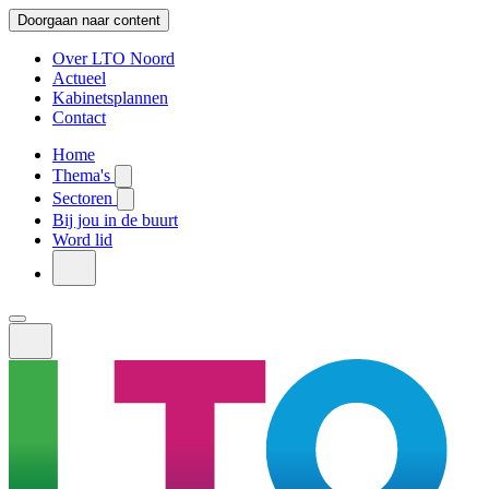
Doorgaan naar content
Over LTO Noord
Actueel
Kabinetsplannen
Contact
Home
Thema's
Sectoren
Bij jou in de buurt
Word lid