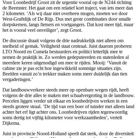
Voor Loonbedrijf Groot zit de urgentie vooral op de N244 richting
de Beemster. Het gaat om een relatief kort traject, van iets meer dan
2 kilometer. ‘Als wij daar niet overheen mogen, moeten we door
West-Graftdijk of De Rijp. Dus met grote combinaties door smalle
dorpskernen, langs fietsers en voetgangers. Dat kost meer tijd, maar
het is vooral veel onveiliger’, zegt Groot.
De discussie draait volgens de drie nadrukkelijk niet alleen om
snelheid of gemak. Veiligheid staat centraal. Juist daarom proberen
LTO Noord en Cumela bestuurders en politici letterlijk mee te
nemen de praktijk in. Zo werden gedeputeerden en statenleden al
meerdere keren uitgenodigd om mee te rijden. Mooij: ‘Vanuit de
cabine zie je pas echt hoe ingewikkeld sommige situaties zijn.
Beelden vanuit zo’n trekker maken soms meer duidelijk dan tien
vergaderingen.’
Dat landbouwverkeer steeds meer op openbare wegen rijdt, heeft
volgens de drie alles te maken met schaalvergroting in de landbouw.
Percelen liggen verder uit elkaar en loonbedrijven werken in een
steeds grotere straal. ‘De tijd van een boer of tuinder met alleen land
achter het erf ligt achter ons. Loonbedrijven rijden tegenwoordig
soms dertig tot vijftig kilometer voor werkzaamheden’, vertelt
Dijkema.
Juist in provincie Noord-Holland speelt dat sterk, door de diversiteit