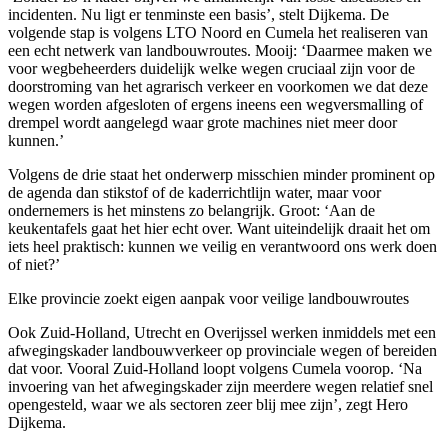
incidenten. Nu ligt er tenminste een basis’, stelt Dijkema. De
volgende stap is volgens LTO Noord en Cumela het realiseren van
een echt netwerk van landbouwroutes. Mooij: ‘Daarmee maken we
voor wegbeheerders duidelijk welke wegen cruciaal zijn voor de
doorstroming van het agrarisch verkeer en voorkomen we dat deze
wegen worden afgesloten of ergens ineens een wegversmalling of
drempel wordt aangelegd waar grote machines niet meer door
kunnen.’
Volgens de drie staat het onderwerp misschien minder prominent op
de agenda dan stikstof of de kaderrichtlijn water, maar voor
ondernemers is het minstens zo belangrijk. Groot: ‘Aan de
keukentafels gaat het hier echt over. Want uiteindelijk draait het om
iets heel praktisch: kunnen we veilig en verantwoord ons werk doen
of niet?’
Elke provincie zoekt eigen aanpak voor veilige landbouwroutes
Ook Zuid-Holland, Utrecht en Overijssel werken inmiddels met een
afwegingskader landbouwverkeer op provinciale wegen of bereiden
dat voor. Vooral Zuid-Holland loopt volgens Cumela voorop. ‘Na
invoering van het afwegingskader zijn meerdere wegen relatief snel
opengesteld, waar we als sectoren zeer blij mee zijn’, zegt Hero
Dijkema.