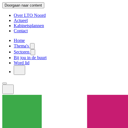
Doorgaan naar content
Over LTO Noord
Actueel
Kabinetsplannen
Contact
Home
Thema's
Sectoren
Bij jou in de buurt
Word lid