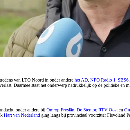
ptredens van LTO Noord in onder andere
het AD
,
NPO Radio 1
,
SBS6
overlast. Daarmee staat het onderwerp nadrukkelijk op de politieke en 
andacht, onder andere bij
Omrop Fryslân
,
De Stentor
,
RTV Oost
en
Om
ok
Hart van Nederland
ging langs bij provinciaal voorzitter Flevoland 