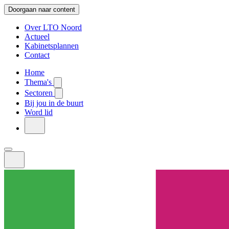
Doorgaan naar content
Over LTO Noord
Actueel
Kabinetsplannen
Contact
Home
Thema's
Sectoren
Bij jou in de buurt
Word lid