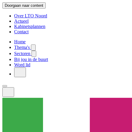
Doorgaan naar content
Over LTO Noord
Actueel
Kabinetsplannen
Contact
Home
Thema's
Sectoren
Bij jou in de buurt
Word lid