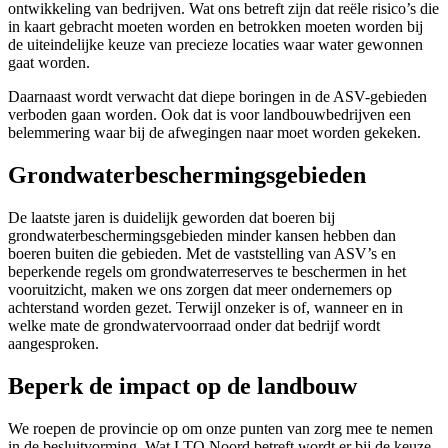
ontwikkeling van bedrijven. Wat ons betreft zijn dat reële risico’s die
in kaart gebracht moeten worden en betrokken moeten worden bij
de uiteindelijke keuze van precieze locaties waar water gewonnen
gaat worden.
Daarnaast wordt verwacht dat diepe boringen in de ASV-gebieden
verboden gaan worden. Ook dat is voor landbouwbedrijven een
belemmering waar bij de afwegingen naar moet worden gekeken.
Grondwaterbeschermingsgebieden
De laatste jaren is duidelijk geworden dat boeren bij
grondwaterbeschermingsgebieden minder kansen hebben dan
boeren buiten die gebieden. Met de vaststelling van ASV’s en
beperkende regels om grondwaterreserves te beschermen in het
vooruitzicht, maken we ons zorgen dat meer ondernemers op
achterstand worden gezet. Terwijl onzeker is of, wanneer en in
welke mate de grondwatervoorraad onder dat bedrijf wordt
aangesproken.
Beperk de impact op de landbouw
We roepen de provincie op om onze punten van zorg mee te nemen
in de besluitvorming. Wat LTO Noord betreft wordt er bij de keuze