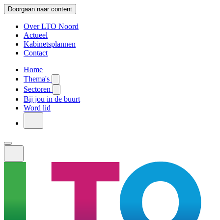
Doorgaan naar content
Over LTO Noord
Actueel
Kabinetsplannen
Contact
Home
Thema's
Sectoren
Bij jou in de buurt
Word lid