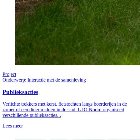
Project
Onderwerp: Interactie met de samenleving
Publieksacties
Verlichte trekkers met kerst, fietstochten langs boerderijen in de
zomer of een diner midden in de stad. LTO Noord organiseert
verschillende publieksacties...
Lees meer