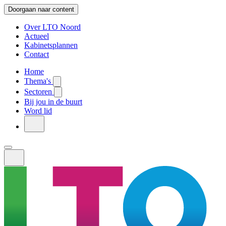
Doorgaan naar content
Over LTO Noord
Actueel
Kabinetsplannen
Contact
Home
Thema's
Sectoren
Bij jou in de buurt
Word lid