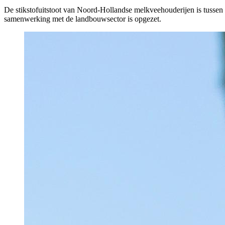
De stikstofuitstoot van Noord-Hollandse melkveehouderijen is tusse
samenwerking met de landbouwsector is opgezet.