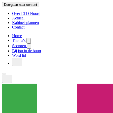
Doorgaan naar content
Over LTO Noord
Actueel
Kabinetsplannen
Contact
Home
Thema's
Sectoren
Bij jou in de buurt
Word lid