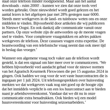
staat onze telefoon minder roodgloeiend. Maar aan het aantal
downloads - ruim 2000! - kunnen we zien dat onze tools veel
worden gebruikt. Onze nieuwsbrief wordt goed gelezen en het
aantal lezers is het afgelopen jaar met 28% gestegen naar 6000.
Steeds meer werkgevers in de land- en tuinbouw weten ons en onze
middelen te vinden. Bijvoorbeeld door artikelen die wij publiceren
in Nieuwe Oogst. En ook dankzij alle communicatie vanuit onze
partners. Op onze website zijn de antwoorden op de meeste vragen
snel te vinden. Voor complexere vraagstukken en advies pakken
werkgevers de telefoon. Deze casussen vragen extra expertise. De
beantwoording van een telefonische vraag neemt dan ook meer tijd
in beslag dan vroeger.’
Wanneer een algemene vraag toch vaker aan de telefoon wordt
gesteld, is dat een signaal om hier meer over te communiceren. ‘We
hebben bijvoorbeeld veel aandacht gehad voor de nieuwe normen
van het Agrarisch Keurmerk Flexwonen die per 15 augustus 2024 in
gingen. Ook hadden we oog voor de wet vaste huurcontracten die is
ingegaan per 1 juli 2024. Uit telefoongesprekken over huisvesting
merkten we dat werkgevers vaak nog niet goed op de hoogte zijn
dat het inmiddels verplicht is om een los huurcontract aan te bieden
naast je arbeidsovereenkomst. Vandaar dat we dit nu in onze
communicatie extra benadrukken. Ook bieden wij een model
huurovereenkomst voor huisvesting seizoenarbeiders.’