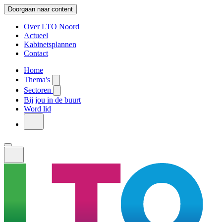
Doorgaan naar content
Over LTO Noord
Actueel
Kabinetsplannen
Contact
Home
Thema's
Sectoren
Bij jou in de buurt
Word lid