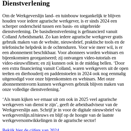
Dienstverlening
Om de Werkgeverslijn land- en tuinbouw toegankelijk te blijven
houden voor iedere agrarische werkgever, is er sinds 2024 een
scherper onderscheid tussen een basis- en uitgebreide
dienstverlening. De basisdienstverlening is gefinancierd vanuit
Colland Arbeidsmarkt. Zo kan iedere agrarische werkgever gratis
gebruik maken van de website, nieuwsbrief, praktische tools en de
telefonische helpdesk in de ochtenduren. Voor wie meer wil, is er
een abonnement beschikbaar. Voor abonnees worden webinars en
bijeenkomsten georganiseerd; zij ontvangen video-tutorials en
video-nieuwsflitsen; en zij kunnen ook in de middag bellen. ‘Door
een extra financiering vanuit Colland, waren werkgevers uit de open
teelten en dierhouderij en paddenstoelen in 2024 ook nog eenmalig
uitgenodigd voor onze bijeenkomsten en webinars. Met onze
abonnementsvorm kunnen werkgevers gebruik blijven maken van
onze volledige dienstverlening.’
‘Als team kijken we ernaar uit om ook in 2025 veel agrarische
werkgevers van dienst te zijn’, geeft de arbeidsadviseur van de
Werkgeverslijn aan. Schrijf je in voor de digitale nieuwsbrief via
werkgeverslijn.nl/nieuws en blijf op de hoogte van de laatste
werkgeversontwikkelingen in de agrarische sector!
Bekijk hier de cijfers van 2024