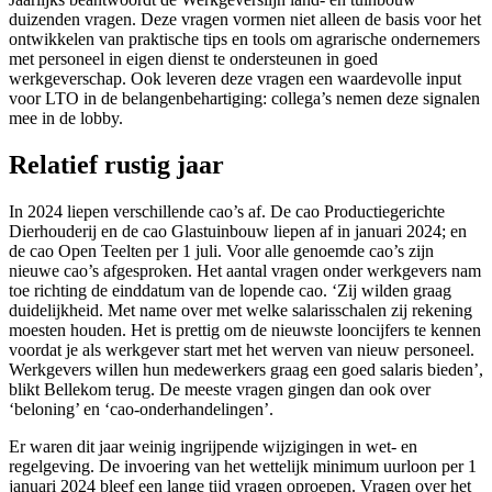
duizenden vragen. Deze vragen vormen niet alleen de basis voor het
ontwikkelen van praktische tips en tools om agrarische ondernemers
met personeel in eigen dienst te ondersteunen in goed
werkgeverschap. Ook leveren deze vragen een waardevolle input
voor LTO in de belangenbehartiging: collega’s nemen deze signalen
mee in de lobby.
Relatief rustig jaar
In 2024 liepen verschillende cao’s af. De cao Productiegerichte
Dierhouderij en de cao Glastuinbouw liepen af in januari 2024; en
de cao Open Teelten per 1 juli. Voor alle genoemde cao’s zijn
nieuwe cao’s afgesproken. Het aantal vragen onder werkgevers nam
toe richting de einddatum van de lopende cao. ‘Zij wilden graag
duidelijkheid. Met name over met welke salarisschalen zij rekening
moesten houden. Het is prettig om de nieuwste looncijfers te kennen
voordat je als werkgever start met het werven van nieuw personeel.
Werkgevers willen hun medewerkers graag een goed salaris bieden’,
blikt Bellekom terug. De meeste vragen gingen dan ook over
‘beloning’ en ‘cao-onderhandelingen’.
Er waren dit jaar weinig ingrijpende wijzigingen in wet- en
regelgeving. De invoering van het wettelijk minimum uurloon per 1
januari 2024 bleef een lange tijd vragen oproepen. Vragen over het