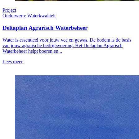
Project
Onderwerp: Waterkwaliteit
Deltaplan Agrarisch Waterbeheer
Water is essentieel voor jouw vee en gewas. De bodem is de basis
van jouw agrarische bedrijfsvoering. Het Deltaplan Agrarisch
Waterbeheer helpt boeren en...
Lees meer