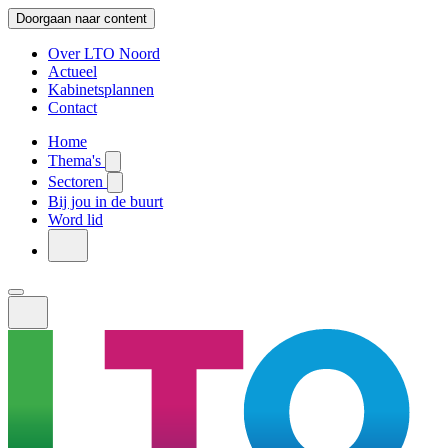
Doorgaan naar content
Over LTO Noord
Actueel
Kabinetsplannen
Contact
Home
Thema's
Sectoren
Bij jou in de buurt
Word lid