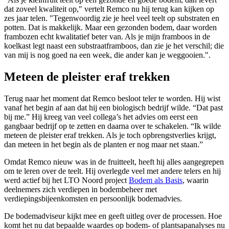
dat zoveel kwaliteit op," vertelt Remco nu hij terug kan kijken op
zes jaar telen. "Tegenwoordig zie je heel veel teelt op substraten en
potten. Dat is makkelijk. Maar een gezonden bodem, daar worden
frambozen echt kwalitatief beter van. Als je mijn framboos in de
koelkast legt naast een substraatframboos, dan zie je het verschil; die
van mij is nog goed na een week, die ander kan je weggooien.".
Meteen de pleister eraf trekken
Terug naar het moment dat Remco besloot teler te worden. Hij wist
vanaf het begin af aan dat hij een biologisch bedrijf wilde. “Dat past
bij me.” Hij kreeg van veel collega’s het advies om eerst een
gangbaar bedrijf op te zetten en daarna over te schakelen. “Ik wilde
meteen de pleister eraf trekken. Als je toch opbrengstverlies krijgt,
dan meteen in het begin als de planten er nog maar net staan.”
Omdat Remco nieuw was in de fruitteelt, heeft hij alles aangegrepen
om te leren over de teelt. Hij overlegde veel met andere telers en hij
werd actief bij het LTO Noord project
Bodem als Basis
, waarin
deelnemers zich verdiepen in bodembeheer met
verdiepingsbijeenkomsten en persoonlijk bodemadvies.
De bodemadviseur kijkt mee en geeft uitleg over de processen. Hoe
komt het nu dat bepaalde waardes op bodem- of plantsapanalyses nu