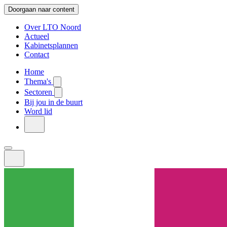
Doorgaan naar content
Over LTO Noord
Actueel
Kabinetsplannen
Contact
Home
Thema's
Sectoren
Bij jou in de buurt
Word lid