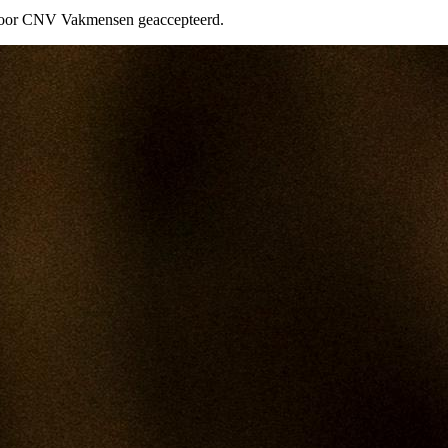
s door CNV Vakmensen geaccepteerd.