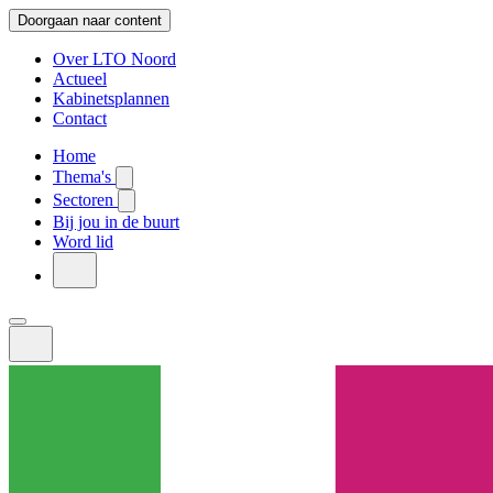
Doorgaan naar content
Over LTO Noord
Actueel
Kabinetsplannen
Contact
Home
Thema's
Sectoren
Bij jou in de buurt
Word lid