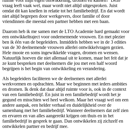
ruimte voor mijn eigen ontwikkeling, dromen en kansen?’ Deze
vraag leeft vaak wel, maar wordt niet altijd uitgesproken. Juist
omdat dit kan knellen in relatie tot het familiebedrijf. En dat wordt
niet altijd begrepen door werkgevers, door familie of door
vriendinnen die meestal een partner hebben met een baan.
Daarom heb ik me samen met de LTO Academie hard gemaakt voor
een ontwikkeltraject voor ondernemende vrouwen. En met plezier
ben ik één van de begeleiders. Inmiddels hebben we in de 3 edities
van de 30 deelnemende vrouwen allerlei ontwikkelvragen gezien.
Hele mooie en soms ingewikkelde vragen, dromen en wensen.
Natuurlijk hoeven die niet allemaal uit te komen, maar het feit dat je
ze kunt bespreken met deelnemers die jou met een half woord
begrijpen is het begin van ontwikkeling en verandering.
Als begeleiders faciliteren we de deelnemers met allerlei
werkvormen en opdrachten. Maar we beginnen met ieders ambities
en dromen. Ik denk dat daar altijd ruimte voor is, ook in de context
van een familiebedrijf. En juist in een familiebedrijf wordt het je
gegund en misschien wel heel welkom. Maar het vraagt wel om een
andere aanpak, een helder verhaal en duidelijkheid over de
samenhang met het familiebedrijf. Wanneer deelnemers dat zelf zien
en ervaren en van alles aangereikt krijgen om thuis en in het
familiebedrijf in gesprek te gaan. Dan ontwikkelen zij zichzelf en
ontwikkelen partner en bedrijf mee.