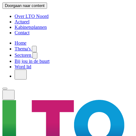
Doorgaan naar content
Over LTO Noord
Actueel
Kabinetsplannen
Contact
Home
Thema's
Sectoren
Bij jou in de buurt
Word lid