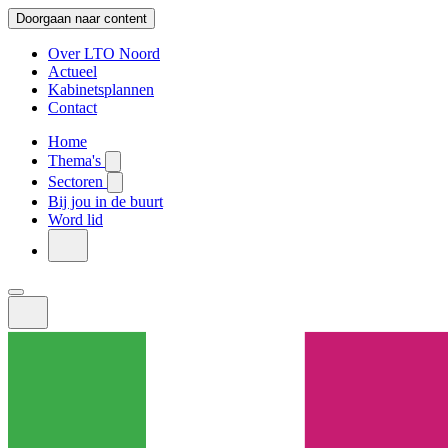
Doorgaan naar content
Over LTO Noord
Actueel
Kabinetsplannen
Contact
Home
Thema's
Sectoren
Bij jou in de buurt
Word lid