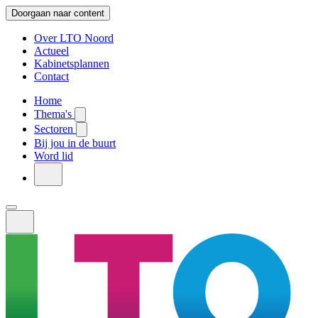
Doorgaan naar content
Over LTO Noord
Actueel
Kabinetsplannen
Contact
Home
Thema's
Sectoren
Bij jou in de buurt
Word lid