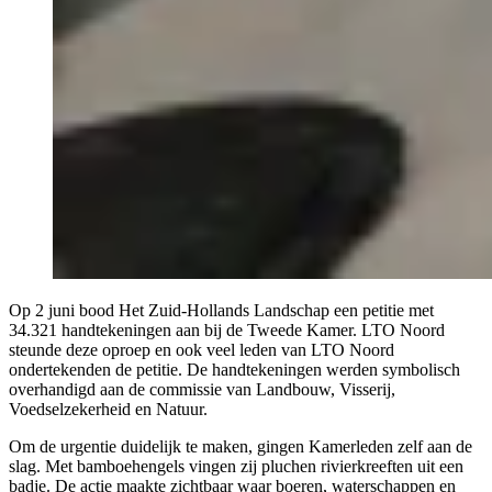
Op 2 juni bood Het Zuid-Hollands Landschap een petitie met
34.321 handtekeningen aan bij de Tweede Kamer. LTO Noord
steunde deze oproep en ook veel leden van LTO Noord
ondertekenden de petitie. De handtekeningen werden symbolisch
overhandigd aan de commissie van Landbouw, Visserij,
Voedselzekerheid en Natuur.
Om de urgentie duidelijk te maken, gingen Kamerleden zelf aan de
slag. Met bamboehengels vingen zij pluchen rivierkreeften uit een
badje. De actie maakte zichtbaar waar boeren, waterschappen en