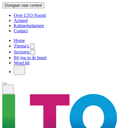
Doorgaan naar content
Over LTO Noord
Actueel
Kabinetsplannen
Contact
Home
Thema's
Sectoren
Bij jou in de buurt
Word lid