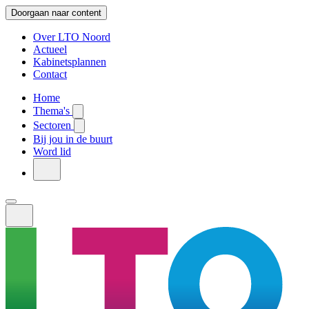
Doorgaan naar content
Over LTO Noord
Actueel
Kabinetsplannen
Contact
Home
Thema's
Sectoren
Bij jou in de buurt
Word lid