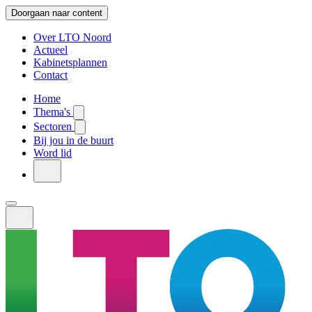
Doorgaan naar content
Over LTO Noord
Actueel
Kabinetsplannen
Contact
Home
Thema's
Sectoren
Bij jou in de buurt
Word lid