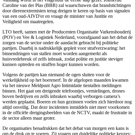
Caroline van der Plas (BBB) zal waarschuwen dat brandstichtingen
door dierenextremisten terug dreigen te keren op basis van signalen
van een oud-AIVD'er en vraagt de minister van Justitie en
Veiligheid om maatregelen.
LTO heeft, samen met de Producenten Organisatie Varkenshouderij
(POV) en Vee & Logistiek Nederland, voorafgaand aan het debat de
zorgen van de sector onder de aandacht gebracht bij politieke
partijen. Daarbij is nadrukkelijk gepleit voor strafverzwaring: het
binnendringen van stallen moet worden aangemerkt als
huisvredebreuk of zelfs inbraak, zodat politie en justitie steviger
kunnen optreden en straffen hoger kunnen worden.
Volgens de partijen kan niemand de ogen sluiten voor de
werkelijkheid op het boerenerf. In de afgelopen maanden kwamen
via het nieuwe Meldpunt Agro Intimidatie tientallen meldingen
binnen. Het gaat om dreigende telefoontjes, vernielingen, drones
boven bedrijven en zelfs inbraken waarbij verborgen camera’s
werden geplaatst. Boeren en hun gezinnen voelen zich hierdoor nog
altijd onveilig. Dat deze incidenten inmiddels niet meer voorkomen
in de officiële dreigingsbeelden van de NCTV, maakt de frustratie in
de sector alleen maar groter.
De organisaties benadrukken dat het debat van morgen een kans is
om de druk op te voeren. Zij vragen om duidelijke politieke keuzes: