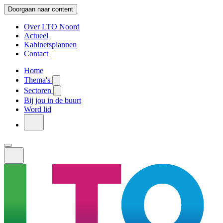
Doorgaan naar content
Over LTO Noord
Actueel
Kabinetsplannen
Contact
Home
Thema's
Sectoren
Bij jou in de buurt
Word lid