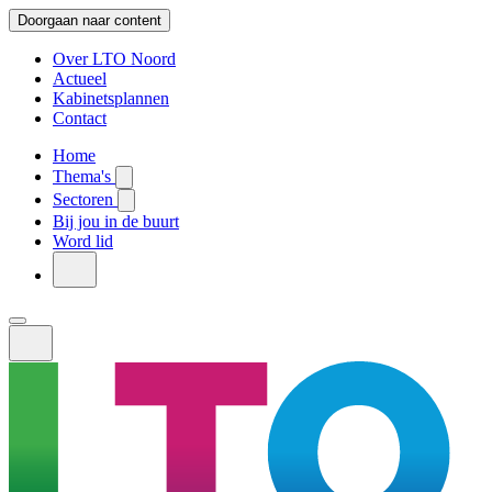
Doorgaan naar content
Over LTO Noord
Actueel
Kabinetsplannen
Contact
Home
Thema's
Sectoren
Bij jou in de buurt
Word lid