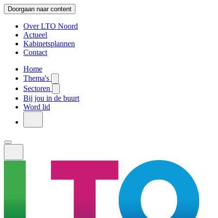
Doorgaan naar content
Over LTO Noord
Actueel
Kabinetsplannen
Contact
Home
Thema's
Sectoren
Bij jou in de buurt
Word lid