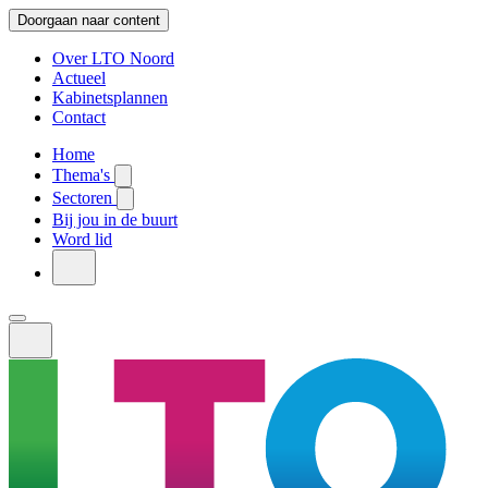
Doorgaan naar content
Over LTO Noord
Actueel
Kabinetsplannen
Contact
Home
Thema's
Sectoren
Bij jou in de buurt
Word lid