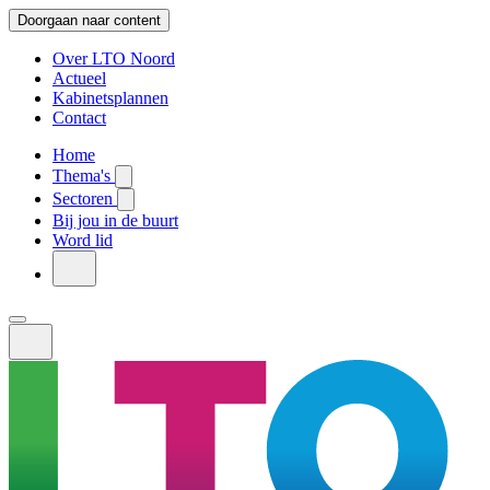
Doorgaan naar content
Over LTO Noord
Actueel
Kabinetsplannen
Contact
Home
Thema's
Sectoren
Bij jou in de buurt
Word lid