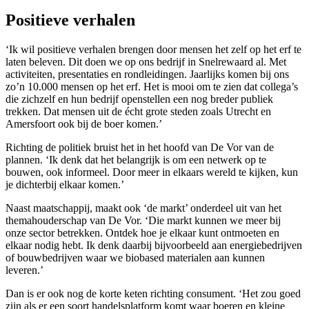
Positieve verhalen
‘Ik wil positieve verhalen brengen door mensen het zelf op het erf te
laten beleven. Dit doen we op ons bedrijf in Snelrewaard al. Met
activiteiten, presentaties en rondleidingen. Jaarlijks komen bij ons
zo’n 10.000 mensen op het erf. Het is mooi om te zien dat collega’s
die zichzelf en hun bedrijf openstellen een nog breder publiek
trekken. Dat mensen uit de écht grote steden zoals Utrecht en
Amersfoort ook bij de boer komen.’
Richting de politiek bruist het in het hoofd van De Vor van de
plannen. ‘Ik denk dat het belangrijk is om een netwerk op te
bouwen, ook informeel. Door meer in elkaars wereld te kijken, kun
je dichterbij elkaar komen.’
Naast maatschappij, maakt ook ‘de markt’ onderdeel uit van het
themahouderschap van De Vor. ‘Die markt kunnen we meer bij
onze sector betrekken. Ontdek hoe je elkaar kunt ontmoeten en
elkaar nodig hebt. Ik denk daarbij bijvoorbeeld aan energiebedrijven
of bouwbedrijven waar we biobased materialen aan kunnen
leveren.’
Dan is er ook nog de korte keten richting consument. ‘Het zou goed
zijn als er een soort handelsplatform komt waar boeren en kleine