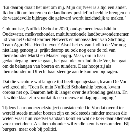
‘En daarbij draait het niet om mij. Mijn drijfveer is altijd een ander.
Ik doe dit om boeren en de landbouw positief in beeld te brengen en
de waardevolle bijdrage die geleverd wordt inzichtelijk te maken.’
Columniste, Nuffield Scholar 2020, oud-gemeenteraadslid in
Oudewater, melkveehouder, multifunctionele landbouwondernemer,
lid van het Global Farmer Netwerk en ambassadeur van Stichting
Team Agro NL. Heeft u even? Alsof het cv van Judith de Vor nog
niet lang genoeg is, prijkt daarop nu ook nog eens de rol van
themahouder Markt en Maatschappij. Maar, om in haar
gedachtegang mee te gaan, het gaat niet om Judith de Vor, het gaat
om de belangen van boeren en tuinders. Daar hoopt zij als
themahouder in Utrecht haar steentje aan te kunnen bijdragen.
Dat die vacature wat langere tijd heeft opengestaan, kwam De Vor
wel goed uit. ‘Toen ik mijn Nuffield Scholarship begon, kwam
corona net op. Daarom heb ik langer over de afronding gedaan. En
ik wilde klaar zijn voordat ik een nieuwe uitdaging aanging.’
Tijdens haar onderzoekstraject constateerde De Vor dat overal ter
wereld steeds minder boeren zijn en ook steeds minder mensen die
weten waar hun voedsel vandaan komt en wat de boer daar allemaal
voor moet doen. Als themahouder wil ze die kennis verspreiden. Bij
burgers, maar ook bij politici.