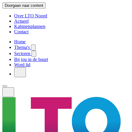
Doorgaan naar content
Over LTO Noord
Actueel
Kabinetsplannen
Contact
Home
Thema's
Sectoren
Bij jou in de buurt
Word lid