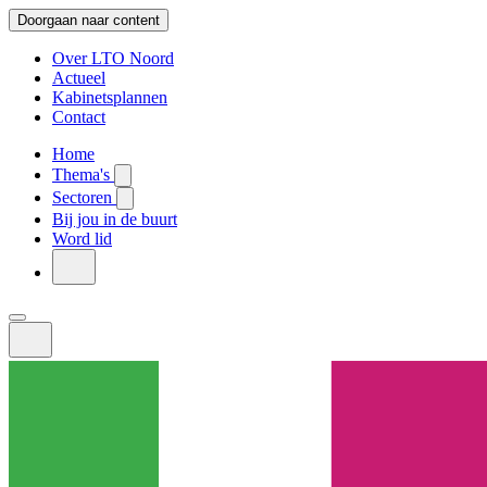
Doorgaan naar content
Over LTO Noord
Actueel
Kabinetsplannen
Contact
Home
Thema's
Sectoren
Bij jou in de buurt
Word lid