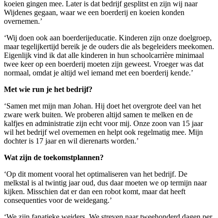
koeien gingen mee. Later is dat bedrijf gesplitst en zijn wij naar
Wijdenes gegaan, waar we een boerderij en koeien konden
overnemen.’
‘Wij doen ook aan boerderijeducatie. Kinderen zijn onze doelgroep,
maar tegelijkertijd bereik je de ouders die als begeleiders meekomen.
Eigenlijk vind ik dat alle kinderen in hun schoolcarrière minimaal
twee keer op een boerderij moeten zijn geweest. Vroeger was dat
normaal, omdat je altijd wel iemand met een boerderij kende.’
Met wie run je het bedrijf?
‘Samen met mijn man Johan. Hij doet het overgrote deel van het
zware werk buiten. We proberen altijd samen te melken en de
kalfjes en administratie zijn echt voor mij. Onze zoon van 15 jaar
wil het bedrijf wel overnemen en helpt ook regelmatig mee. Mijn
dochter is 17 jaar en wil dierenarts worden.’
Wat zijn de toekomstplannen?
‘Op dit moment vooral het optimaliseren van het bedrijf. De
melkstal is al twintig jaar oud, dus daar moeten we op termijn naar
kijken. Misschien dat er dan een robot komt, maar dat heeft
consequenties voor de weidegang.’
‘We zijn fanatieke weiders. We streven naar tweehonderd dagen per