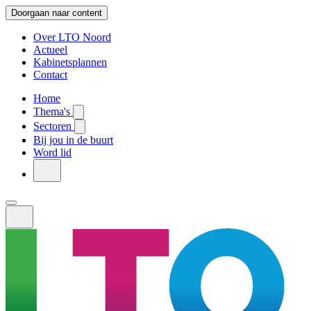
Doorgaan naar content
Over LTO Noord
Actueel
Kabinetsplannen
Contact
Home
Thema's
Sectoren
Bij jou in de buurt
Word lid