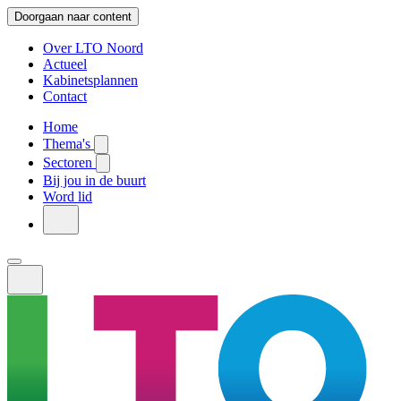
Doorgaan naar content
Over LTO Noord
Actueel
Kabinetsplannen
Contact
Home
Thema's
Sectoren
Bij jou in de buurt
Word lid