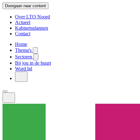
Doorgaan naar content
Over LTO Noord
Actueel
Kabinetsplannen
Contact
Home
Thema's
Sectoren
Bij jou in de buurt
Word lid