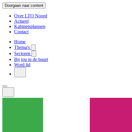
Doorgaan naar content
Over LTO Noord
Actueel
Kabinetsplannen
Contact
Home
Thema's
Sectoren
Bij jou in de buurt
Word lid