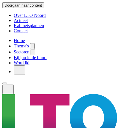
Doorgaan naar content
Over LTO Noord
Actueel
Kabinetsplannen
Contact
Home
Thema's
Sectoren
Bij jou in de buurt
Word lid