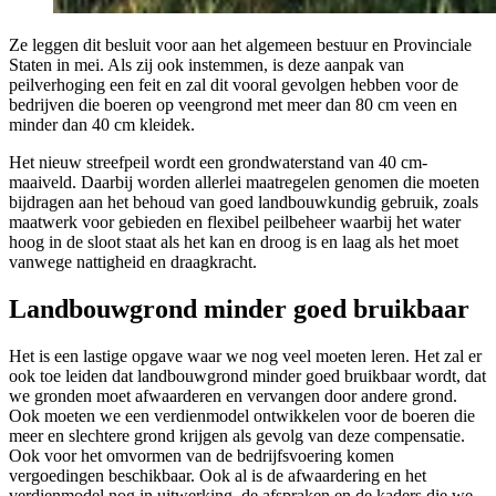
Ze leggen dit besluit voor aan het algemeen bestuur en Provinciale
Staten in mei. Als zij ook instemmen, is deze aanpak van
peilverhoging een feit en zal dit vooral gevolgen hebben voor de
bedrijven die boeren op veengrond met meer dan 80 cm veen en
minder dan 40 cm kleidek.
Het nieuw streefpeil wordt een grondwaterstand van 40 cm-
maaiveld. Daarbij worden allerlei maatregelen genomen die moeten
bijdragen aan het behoud van goed landbouwkundig gebruik, zoals
maatwerk voor gebieden en flexibel peilbeheer waarbij het water
hoog in de sloot staat als het kan en droog is en laag als het moet
vanwege nattigheid en draagkracht.
Landbouwgrond minder goed bruikbaar
Het is een lastige opgave waar we nog veel moeten leren. Het zal er
ook toe leiden dat landbouwgrond minder goed bruikbaar wordt, dat
we gronden moet afwaarderen en vervangen door andere grond.
Ook moeten we een verdienmodel ontwikkelen voor de boeren die
meer en slechtere grond krijgen als gevolg van deze compensatie.
Ook voor het omvormen van de bedrijfsvoering komen
vergoedingen beschikbaar. Ook al is de afwaardering en het
verdienmodel nog in uitwerking, de afspraken en de kaders die we