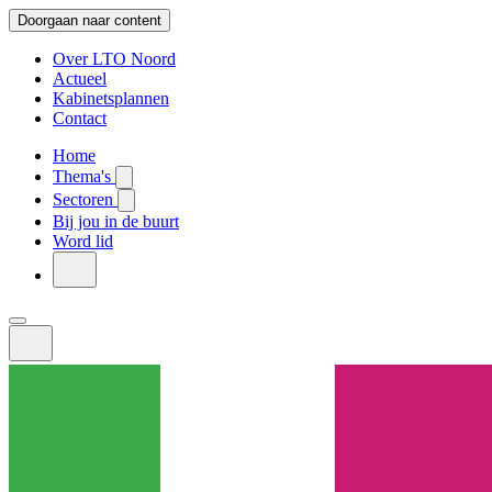
Doorgaan naar content
Over LTO Noord
Actueel
Kabinetsplannen
Contact
Home
Thema's
Sectoren
Bij jou in de buurt
Word lid