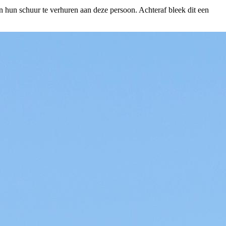
 hun schuur te verhuren aan deze persoon. Achteraf bleek dit een