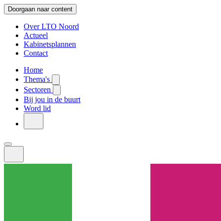
Doorgaan naar content
Over LTO Noord
Actueel
Kabinetsplannen
Contact
Home
Thema's
Sectoren
Bij jou in de buurt
Word lid