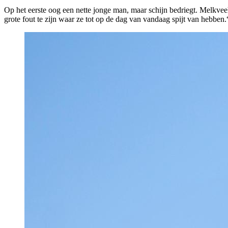
Op het eerste oog een nette jonge man, maar schijn bedriegt. Melkve
grote fout te zijn waar ze tot op de dag van vandaag spijt van hebben.