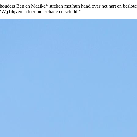
ehouders Ben en Maaike* streken met hun hand over het hart en besloten
“Wij blijven achter met schade en schuld.”