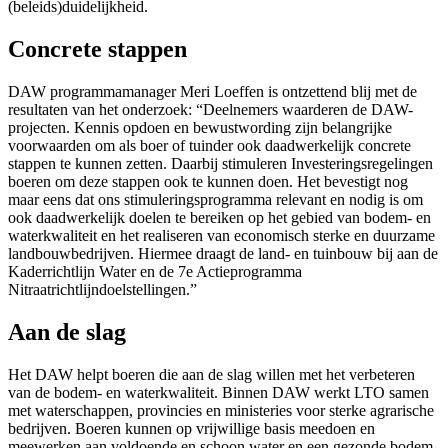
(beleids)duidelijkheid.
Concrete stappen
DAW programmamanager Meri Loeffen is ontzettend blij met de
resultaten van het onderzoek: “Deelnemers waarderen de DAW-
projecten. Kennis opdoen en bewustwording zijn belangrijke
voorwaarden om als boer of tuinder ook daadwerkelijk concrete
stappen te kunnen zetten. Daarbij stimuleren Investeringsregelingen
boeren om deze stappen ook te kunnen doen. Het bevestigt nog
maar eens dat ons stimuleringsprogramma relevant en nodig is om
ook daadwerkelijk doelen te bereiken op het gebied van bodem- en
waterkwaliteit en het realiseren van economisch sterke en duurzame
landbouwbedrijven. Hiermee draagt de land- en tuinbouw bij aan de
Kaderrichtlijn Water en de 7e Actieprogramma
Nitraatrichtlijndoelstellingen.”
Aan de slag
Het DAW helpt boeren die aan de slag willen met het verbeteren
van de bodem- en waterkwaliteit. Binnen DAW werkt LTO samen
met waterschappen, provincies en ministeries voor sterke agrarische
bedrijven. Boeren kunnen op vrijwillige basis meedoen en
meewerken aan voldoende en schoon water en een gezonde bodem,