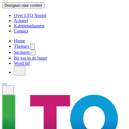
Doorgaan naar content
Over LTO Noord
Actueel
Kabinetsplannen
Contact
Home
Thema's
Sectoren
Bij jou in de buurt
Word lid