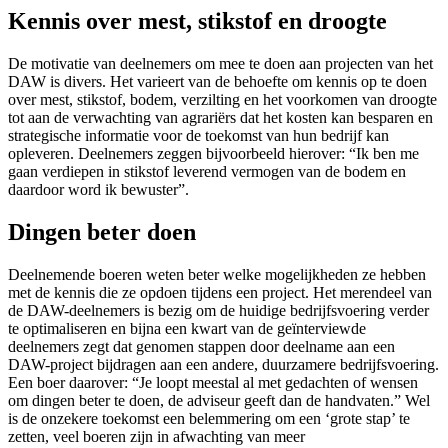
Kennis over mest, stikstof en droogte
De motivatie van deelnemers om mee te doen aan projecten van het
DAW is divers. Het varieert van de behoefte om kennis op te doen
over mest, stikstof, bodem, verzilting en het voorkomen van droogte
tot aan de verwachting van agrariërs dat het kosten kan besparen en
strategische informatie voor de toekomst van hun bedrijf kan
opleveren. Deelnemers zeggen bijvoorbeeld hierover: “Ik ben me
gaan verdiepen in stikstof leverend vermogen van de bodem en
daardoor word ik bewuster”.
Dingen beter doen
Deelnemende boeren weten beter welke mogelijkheden ze hebben
met de kennis die ze opdoen tijdens een project. Het merendeel van
de DAW-deelnemers is bezig om de huidige bedrijfsvoering verder
te optimaliseren en bijna een kwart van de geïnterviewde
deelnemers zegt dat genomen stappen door deelname aan een
DAW-project bijdragen aan een andere, duurzamere bedrijfsvoering.
Een boer daarover: “Je loopt meestal al met gedachten of wensen
om dingen beter te doen, de adviseur geeft dan de handvaten.” Wel
is de onzekere toekomst een belemmering om een ‘grote stap’ te
zetten, veel boeren zijn in afwachting van meer