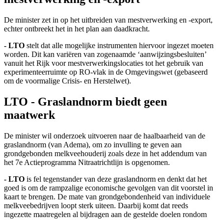
De minister zet in op het uitbreiden van mestverwerking en -export,
echter ontbreekt het in het plan aan daadkracht.
- LTO
stelt dat alle mogelijke instrumenten hiervoor ingezet moeten
worden. Dit kan variëren van zogenaamde ‘aanwijzingsbesluiten’
vanuit het Rijk voor mestverwerkingslocaties tot het gebruik van
experimenteerruimte op RO-vlak in de Omgevingswet (gebaseerd
om de voormalige Crisis- en Herstelwet).
LTO - Graslandnorm biedt geen
maatwerk
De minister wil onderzoek uitvoeren naar de haalbaarheid van de
graslandnorm (van Adema), om zo invulling te geven aan
grondgebonden melkveehouderij zoals deze in het addendum van
het 7e Actieprogramma Nitraatrichtlijn is opgenomen.
- LTO
is fel tegenstander van deze graslandnorm en denkt dat het
goed is om de rampzalige economische gevolgen van dit voorstel in
kaart te brengen. De mate van grondgebondenheid van individuele
melkveebedrijven loopt sterk uiteen. Daarbij komt dat reeds
ingezette maatregelen al bijdragen aan de gestelde doelen rondom