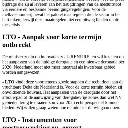
bijdrage die zij al leveren aan het terugdringen van de mestuitstoot
via eerdere en bestaande beëindigingsregelingen. Voor de
melkveehouderij bevat het pakket maatregelen die de sector in het
hart raken, terwijl deze maatregelen niet een uitweg bieden uit de
mestcrisis.
LTO - Aanpak voor korte termijn
ontbreekt
De minister zet in op innovaties zoals RENURE, en wil inzetten op
het aanpassen van de huidige derogatie en een nieuwe derogatie per
2026. Nederland moet niet meer integraal als kwetsbaar gebied
worden aangewezen.
- LTO
vindt deze voornemens goede stappen die recht doen aan de
vruchtbare Delta die Nederland is. Voor de korte termijn bieden zij
onvoldoende houvast. Het aanpassen van de derogatie door het
afbouwpad of de aanwijzing van derogatievrije zones dan wel NV-
gebieden terug te draaien zou voor 2025 echt perspectief kunnen
bieden. Wij willen graag weten hoe de minister dit wil gaan doen.
LTO - Instrumenten voor
mestverwerking en -export