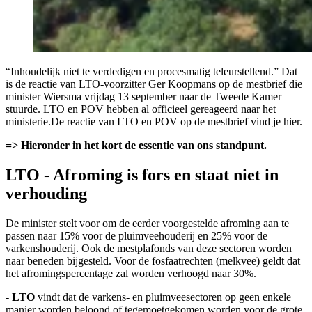
“Inhoudelijk niet te verdedigen en procesmatig teleurstellend.” Dat
is de reactie van LTO-voorzitter Ger Koopmans op de mestbrief die
minister Wiersma vrijdag 13 september naar de Tweede Kamer
stuurde. LTO en POV hebben al officieel gereageerd naar het
ministerie.De reactie van LTO en POV op de mestbrief vind je hier.
=> Hieronder in het kort de essentie van ons standpunt.
LTO - Afroming is fors en staat niet in
verhouding
De minister stelt voor om de eerder voorgestelde afroming aan te
passen naar 15% voor de pluimveehouderij en 25% voor de
varkenshouderij. Ook de mestplafonds van deze sectoren worden
naar beneden bijgesteld. Voor de fosfaatrechten (melkvee) geldt dat
het afromingspercentage zal worden verhoogd naar 30%.
- LTO
vindt dat de varkens- en pluimveesectoren op geen enkele
manier worden beloond of tegemoetgekomen worden voor de grote