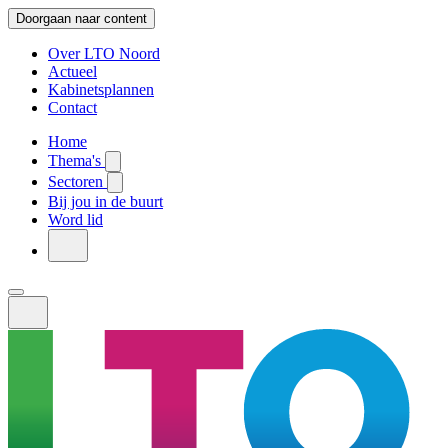
Doorgaan naar content
Over LTO Noord
Actueel
Kabinetsplannen
Contact
Home
Thema's
Sectoren
Bij jou in de buurt
Word lid