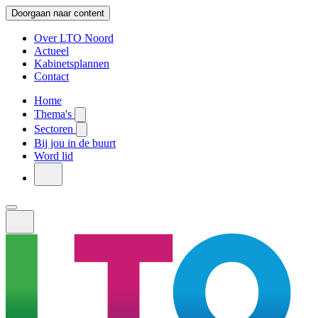
Doorgaan naar content
Over LTO Noord
Actueel
Kabinetsplannen
Contact
Home
Thema's
Sectoren
Bij jou in de buurt
Word lid