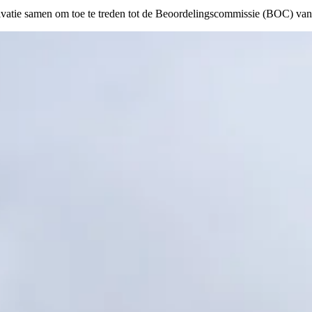
otivatie samen om toe te treden tot de Beoordelingscommissie (BOC) v