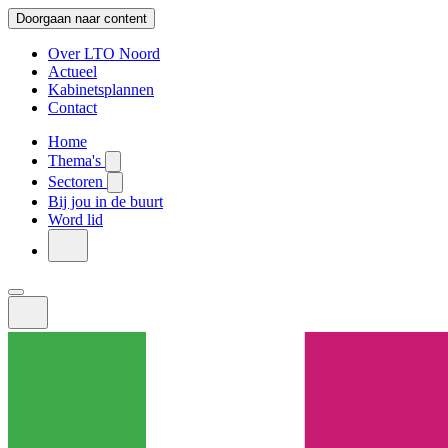
Doorgaan naar content
Over LTO Noord
Actueel
Kabinetsplannen
Contact
Home
Thema's
Sectoren
Bij jou in de buurt
Word lid