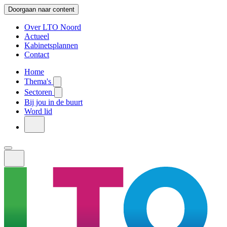
Doorgaan naar content
Over LTO Noord
Actueel
Kabinetsplannen
Contact
Home
Thema's
Sectoren
Bij jou in de buurt
Word lid