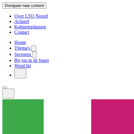
Doorgaan naar content
Over LTO Noord
Actueel
Kabinetsplannen
Contact
Home
Thema's
Sectoren
Bij jou in de buurt
Word lid