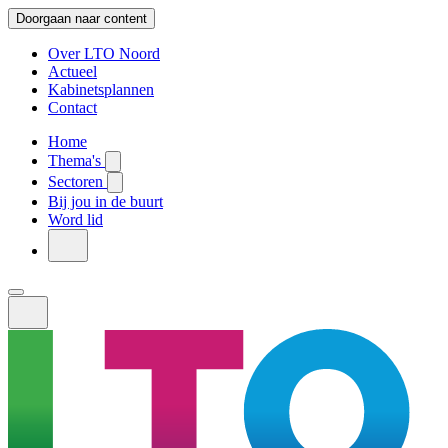
Doorgaan naar content
Over LTO Noord
Actueel
Kabinetsplannen
Contact
Home
Thema's
Sectoren
Bij jou in de buurt
Word lid