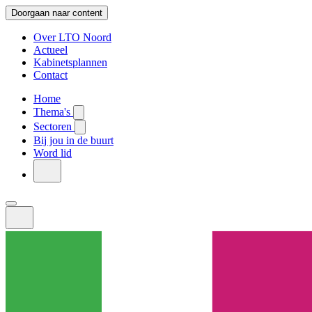
Doorgaan naar content
Over LTO Noord
Actueel
Kabinetsplannen
Contact
Home
Thema's
Sectoren
Bij jou in de buurt
Word lid