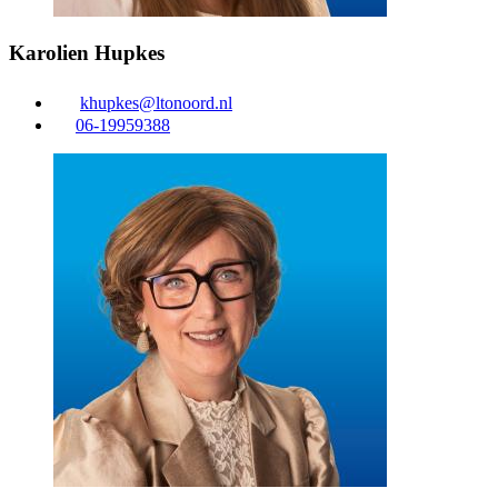
Karolien Hupkes
khupkes@ltonoord.nl
06-19959388