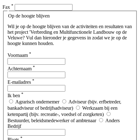
*
Fax
Op de hoogte blijven
Wil je op de hoogte blijven van de activiteiten en resultaten van
het project 'Verbreding en Multifunctionele Landbouw op de
Veluwe? Vul dan hieronder je gegevens in zodat we je op de
hoogte kunnen houden.
*
Voornaam
*
Achternaam
*
E-mailadres
*
Ik ben
Agrarisch ondernemer
Adviseur (bijv. erfbetreder,
bankadviseur of bedrijfsadviseur)
Werkzaam bij een
ketenpartij (bijv. recreatie-, voedsel of zorgketen)
Bestuurder, beleidsmedewerker of ambtenaar
Anders
Bedrijf
*
Plaats