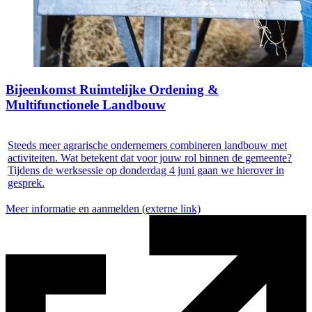
Bijeenkomst Ruimtelijke Ordening &
Multifunctionele Landbouw
Steeds meer agrarische ondernemers combineren landbouw met
activiteiten. Wat betekent dat voor jouw rol binnen de gemeente?
Tijdens de werksessie op donderdag 4 juni gaan we hierover in
gesprek.
Meer informatie en aanmelden
(externe link)