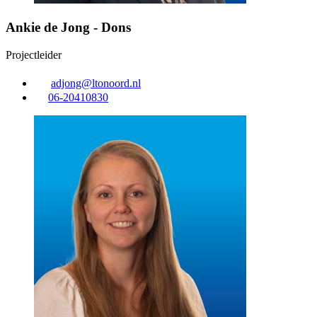
Ankie de Jong - Dons
Projectleider
adjong@ltonoord.nl
06-20410830