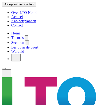
Doorgaan naar content
Over LTO Noord
Actueel
Kabinetsplannen
Contact
Home
Thema's
Sectoren
Bij jou in de buurt
Word lid