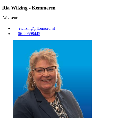
Ria Wilzing - Kemmeren
Adviseur
rwilzing@ltonoord.nl
06-20598445