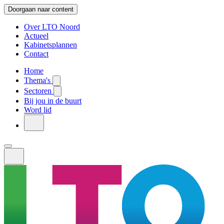
Doorgaan naar content
Over LTO Noord
Actueel
Kabinetsplannen
Contact
Home
Thema's
Sectoren
Bij jou in de buurt
Word lid