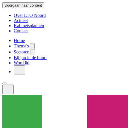
Doorgaan naar content
Over LTO Noord
Actueel
Kabinetsplannen
Contact
Home
Thema's
Sectoren
Bij jou in de buurt
Word lid