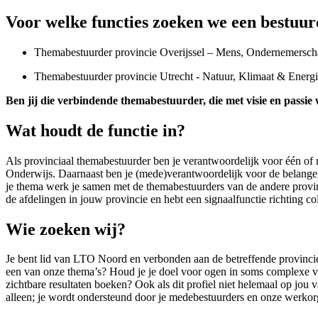
Voor welke functies zoeken we een bestuu
Themabestuurder provincie Overijssel – Mens, Ondernemersc
Themabestuurder provincie Utrecht - Natuur, Klimaat & Energ
Ben jij die verbindende themabestuurder, die met visie en passie
Wat houdt de functie in?
Als provinciaal themabestuurder ben je verantwoordelijk voor één 
Onderwijs. Daarnaast ben je (mede)verantwoordelijk voor de belangen
je thema werk je samen met de themabestuurders van de andere provinc
de afdelingen in jouw provincie en hebt een signaalfunctie richting 
Wie zoeken wij?
Je bent lid van LTO Noord en verbonden aan de betreffende provincie.
een van onze thema’s? Houd je je doel voor ogen in soms complexe vr
zichtbare resultaten boeken? Ook als dit profiel niet helemaal op jou 
alleen; je wordt ondersteund door je medebestuurders en onze werkorg