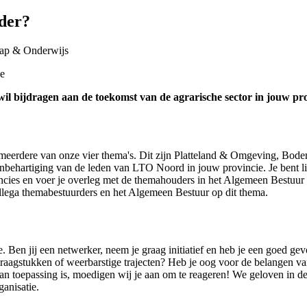
rder?
hap & Onderwijs
ie
 wil bijdragen aan de toekomst van de agrarische sector in jouw p
of meerdere van onze vier thema's. Dit zijn Platteland & Omgeving, B
behartiging van de leden van LTO Noord in jouw provincie. Je bent lid 
ies en voer je overleg met de themahouders in het Algemeen Bestuur di
collega themabestuurders en het Algemeen Bestuur op dit thema.
 Ben jij een netwerker, neem je graag initiatief en heb je een goed ge
aagstukken of weerbarstige trajecten? Heb je oog voor de belangen van
van toepassing is, moedigen wij je aan om te reageren! We geloven in de 
anisatie.