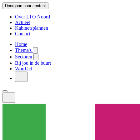
Doorgaan naar content
Over LTO Noord
Actueel
Kabinetsplannen
Contact
Home
Thema's
Sectoren
Bij jou in de buurt
Word lid