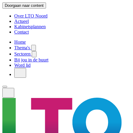
Doorgaan naar content
Over LTO Noord
Actueel
Kabinetsplannen
Contact
Home
Thema's
Sectoren
Bij jou in de buurt
Word lid