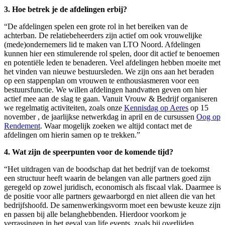
3. Hoe betrek je de afdelingen erbij?
“De afdelingen spelen een grote rol in het bereiken van de
achterban. De relatiebeheerders zijn actief om ook vrouwelijke
(mede)ondernemers lid te maken van LTO Noord. Afdelingen
kunnen hier een stimulerende rol spelen, door dit actief te benoemen
en potentiële leden te benaderen. Veel afdelingen hebben moeite met
het vinden van nieuwe bestuursleden. We zijn ons aan het beraden
op een stappenplan om vrouwen te enthousiasmeren voor een
bestuursfunctie. We willen afdelingen handvatten geven om hier
actief mee aan de slag te gaan. Vanuit Vrouw & Bedrijf organiseren
we regelmatig activiteiten, zoals onze
Kennisdag op Aeres
op 15
november , de jaarlijkse netwerkdag in april en de cursussen
Oog op
Rendement
. Waar mogelijk zoeken we altijd contact met de
afdelingen om hierin samen op te trekken.”
4. Wat zijn de speerpunten voor de komende tijd?
“Het uitdragen van de boodschap dat het bedrijf van de toekomst
een structuur heeft waarin de belangen van alle partners goed zijn
geregeld op zowel juridisch, economisch als fiscaal vlak. Daarmee is
de positie voor alle partners gewaarborgd en niet alleen die van het
bedrijfshoofd. De samenwerkingsvorm moet een bewuste keuze zijn
en passen bij alle belanghebbenden. Hierdoor voorkom je
verrassingen in het geval van life events, zoals bij overlijden,