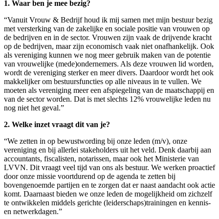
1. Waar ben je mee bezig?
“Vanuit Vrouw & Bedrijf houd ik mij samen met mijn bestuur bezig
met versterking van de zakelijke en sociale positie van vrouwen op
de bedrijven en in de sector. Vrouwen zijn vaak de drijvende kracht
op de bedrijven, maar zijn economisch vaak niet onafhankelijk. Ook
als vereniging kunnen we nog meer gebruik maken van de potentie
van vrouwelijke (mede)ondernemers. Als deze vrouwen lid worden,
wordt de vereniging sterker en meer divers. Daardoor wordt het ook
makkelijker om bestuursfuncties op alle niveaus in te vullen. We
moeten als vereniging meer een afspiegeling van de maatschappij en
van de sector worden. Dat is met slechts 12% vrouwelijke leden nu
nog niet het geval.”
2. Welke inzet vraagt dit van je?
“We zetten in op bewustwording bij onze leden (m/v), onze
vereniging en bij allerlei stakeholders uit het veld. Denk daarbij aan
accountants, fiscalisten, notarissen, maar ook het Ministerie van
LVVN. Dit vraagt veel tijd van ons als bestuur. We werken proactief
door onze missie voortdurend op de agenda te zetten bij
bovengenoemde partijen en te zorgen dat er naast aandacht ook actie
komt. Daarnaast bieden we onze leden de mogelijkheid om zichzelf
te ontwikkelen middels gerichte (leiderschaps)trainingen en kennis-
en netwerkdagen.”