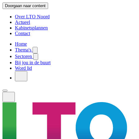
Doorgaan naar content
Over LTO Noord
Actueel
Kabinetsplannen
Contact
Home
Thema's
Sectoren
Bij jou in de buurt
Word lid