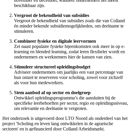
november en december, wanneer ondernemers het meest
beschikbaar zijn.
Vergroot de bekendheid van subsidies
Vergroot de bekendheid van subsidies zoals die van Colland
én minder bekende subsidiemogelijkheden, om deelname te
stimuleren.
Combineer fysieke en digitale leervormen
Zet naast populaire fysieke bijeenkomsten ook meer in op e-
learning en blended learning, zodat leren flexibeler wordt en
ondernemers en werknemers hier de kansen van zien.
Stimuleer structureel opleidingsbudget
Adviseer ondernemers om jaarlijks een vast percentage van
hun omzet te reserveren voor scholing, zowel voor zichzelf
als voor hun medewerkers.
Stem aanbod af op sector en doelgroep
Ontwikkel opleidingsprogramma’s die aansluiten bij de
specifieke leerbehoeften per sector, regio en opleidingsniveau,
om relevantie en deelname te vergroten.
Het onderzoek is uitgevoerd door LTO Noord als onderdeel van het
project 'Scholing en leven lang ontwikkelen in de agrarische
sectoren' en is gefinancierd door Colland Arbeidsmarkt.