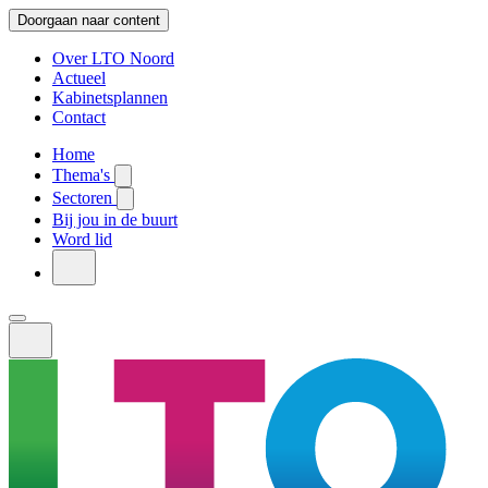
Doorgaan naar content
Over LTO Noord
Actueel
Kabinetsplannen
Contact
Home
Thema's
Sectoren
Bij jou in de buurt
Word lid