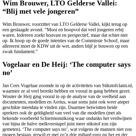
Wim Brouwer, LTO Gelderse Vallei:
“Blij met vele jongeren”
Wim Brouwer, voorzitter van LTO Gelderse Vallei, kijkt terug op
een geslaagde avond. “Mooi en hoopvol dat veel jongeren erbij
waren. Iedereen zoekt houvast en perspectief, maar dat schiet niet
op. Ik hoop op de goede intenties van de Commissie Schoof, maar
allereerst moet de KDW uit de wet, anders blijf je bouwen op een
zwak fundament.”
Vogelaar en De Heij: ‘The computer says
no’
Jan Cees Vogelaar zoomde in op de activiteiten van Stikstofclaim.nl,
waarmee ze al veel bereikt hebben en vooral in gang hebben gezet.
Wouter de Heij ging vooral in op de analyse van de veelheid aan
documenten, modellen en Aerius, waar soms juist ook weer amper
geschikte meetdata te vinden zijn. Daarmee betwistten beide
sprekers ook de geldigheid van veel van die modellen (met als
bekende voorbeeld Schiermonnikoog waar ondanks het verdwijnen
van bijna de halve melkveestapel juist meer stikstof zou zijn
gemeten). ‘The computer says no’, wat volgens de mannen niet zou
mogen bestaan, terwijl er met zo’n drie miljard euro nu her en der