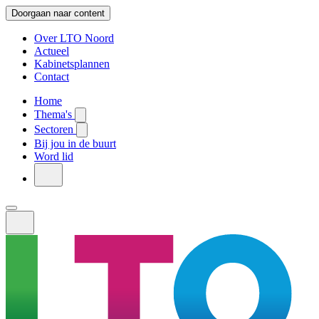
Doorgaan naar content
Over LTO Noord
Actueel
Kabinetsplannen
Contact
Home
Thema's
Sectoren
Bij jou in de buurt
Word lid