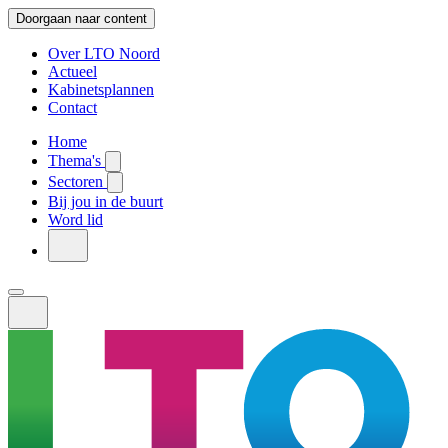
Doorgaan naar content
Over LTO Noord
Actueel
Kabinetsplannen
Contact
Home
Thema's
Sectoren
Bij jou in de buurt
Word lid