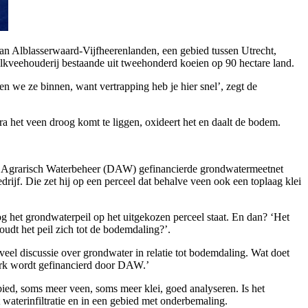
n Alblasserwaard-Vijfheerenlanden, een gebied tussen Utrecht,
elkveehouderij bestaande uit tweehonderd koeien op 90 hectare land.
en we ze binnen, want vertrapping heb je hier snel’, zegt de
a het veen droog komt te liggen, oxideert het en daalt de bodem.
an Agrarisch Waterbeheer (DAW) gefinancierde grondwatermeetnet
drijf. Die zet hij op een perceel dat behalve veen ook een toplaag klei
og het grondwaterpeil op het uitgekozen perceel staat. En dan? ‘Het
udt het peil zich tot de bodemdaling?’.
eel discussie over grondwater in relatie tot bodemdaling. Wat doet
erk wordt gefinancierd door DAW.’
ied, soms meer veen, soms meer klei, goed analyseren. Is het
waterinfiltratie en in een gebied met onderbemaling.