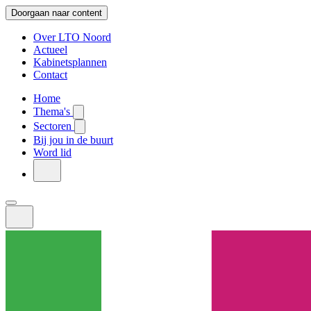
Doorgaan naar content
Over LTO Noord
Actueel
Kabinetsplannen
Contact
Home
Thema's
Sectoren
Bij jou in de buurt
Word lid