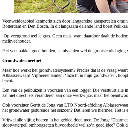
Veenweidegebied kenmerkt zich door langgerekte graspercelen omring
Rotterdam en Den Bosch. In dit langzaam dalende land boert Pellikaan
‘Op veengrond teel je gras. Geen mais, want daardoor daalt de bodem no
melkveehouder.
Het veenpakket goed houden, is misschien wel de grootste uitdaging v
Grondwatermeetnet
Maar hoe werkt het grondwatersysteem? Precies dat is de vraag waa
Alblasserwaard-Vijfheerenlanden. ‘Inzicht in mijn grondwater’, hoopt P
bevat.
Een van de peilbuizen is voorzien van een logger. Die verstuurt alle 
zal niet direct iets veranderen aan onze werkwijze, maar het beantwo
Ook voorzitter Gerrit de Jong van LTO Noord-afdeling Alblasserwaard-
het grondwater gedurende het seizoen? Dat leren we hiermee. Het is
Vrijwel alle vijftig boeren in het gebied doen mee. De Jong: ‘Daarm
slootwaterpeil omhoogzetten bijvoorbeeld wel zo’n goed idee? Ook daa