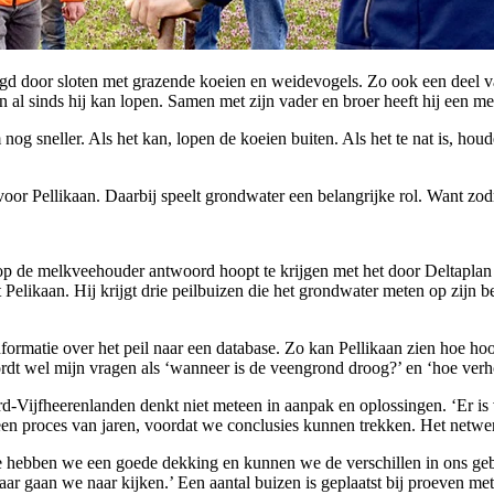
d door sloten met grazende koeien en weidevogels. Zo ook een deel va
 al sinds hij kan lopen. Samen met zijn vader en broer heeft hij een m
g sneller. Als het kan, lopen de koeien buiten. Als het te nat is, houd
oor Pellikaan. Daarbij speelt grondwater een belangrijke rol. Want zodr
rop de melkveehouder antwoord hoopt te krijgen met het door Deltapl
elikaan. Hij krijgt drie peilbuizen die het grondwater meten op zijn be
informatie over het peil naar een database. Zo kan Pellikaan zien hoe ho
ordt wel mijn vragen als ‘wanneer is de veengrond droog?’ en ‘hoe verho
Vijfheerenlanden denkt niet meteen in aanpak en oplossingen. ‘Er is v
 een proces van jaren, voordat we conclusies kunnen trekken. Het netw
ee hebben we een goede dekking en kunnen we de verschillen in ons geb
r gaan we naar kijken.’ Een aantal buizen is geplaatst bij proeven met 